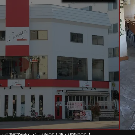
数OK！2F・3F貸切OK【