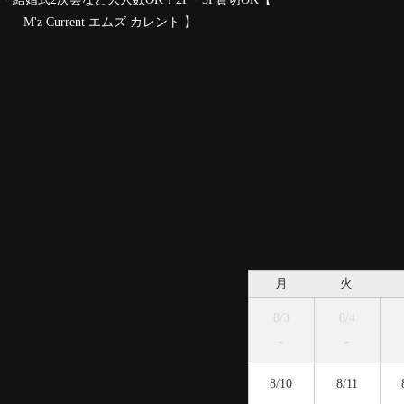
エムズ カレント 】
月
火
8/3
8/4
-
-
8/10
8/11