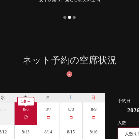
ネット予約の空席状況
水
木
金
土
日
予約日
1名～
20
8/5
8/6
8/7
8/8
8/9
-
◎
□
□
□
人数
8/12
8/13
8/14
8/15
8/16
人数を