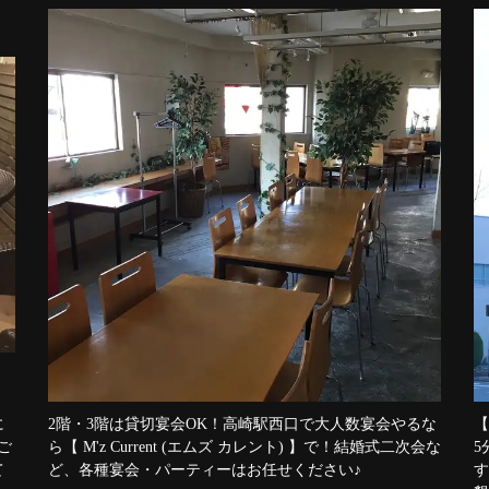
に
2階・3階は貸切宴会OK！高崎駅西口で大人数宴会やるな
【
ご
ら【 M'z Current (エムズ カレント) 】で！結婚式二次会な
5
て
ど、各種宴会・パーティーはお任せください♪
す