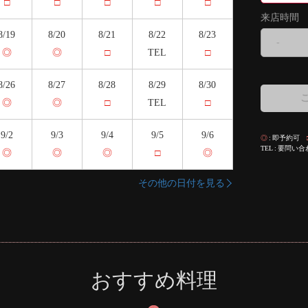
□
□
□
□
□
来店時間
8/19
8/20
8/21
8/22
8/23
-
◎
◎
□
TEL
□
8/26
8/27
8/28
8/29
8/30
◎
◎
□
TEL
□
9/2
9/3
9/4
9/5
9/6
◎
即予約可
TEL
要問い合
◎
◎
◎
□
◎
その他の日付を見る
おすすめ料理