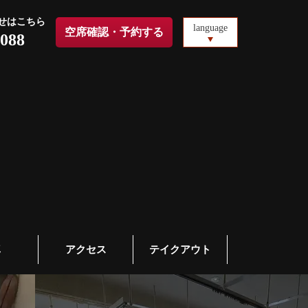
せはこちら
language
空席確認・予約する
0088
真
アクセス
テイクアウト