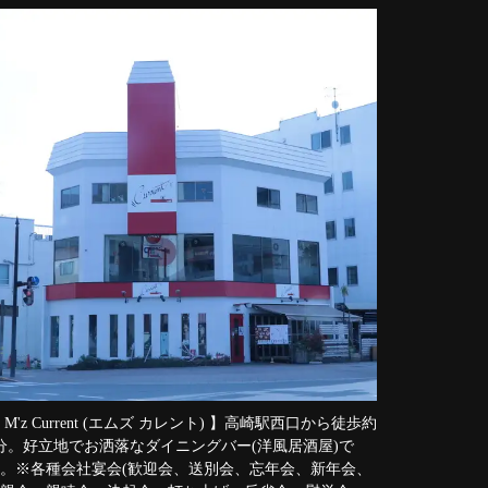
 M'z Current (エムズ カレント) 】高崎駅西口から徒歩約
分。好立地でお洒落なダイニングバー(洋風居酒屋)で
。※各種会社宴会(歓迎会、送別会、忘年会、新年会、