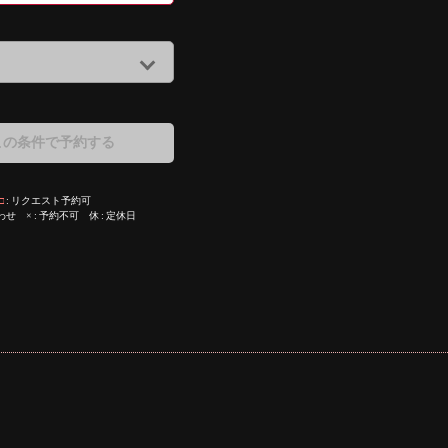
この条件で予約する
□
リクエスト予約可
わせ
×
予約不可
休
定休日